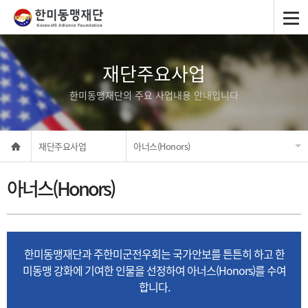
재단주요사업
한미동맹재단의 주요 사업내용 안내입니다
재단주요사업
아너스(Honors)
아너스(Honors)
한미동맹재단과 주한미군전우회는 국가안보를 튼튼히 하고 한
미동맹 강화에 기여한 인물을 선정하여
아너스(Honors)를 수여
합니다.