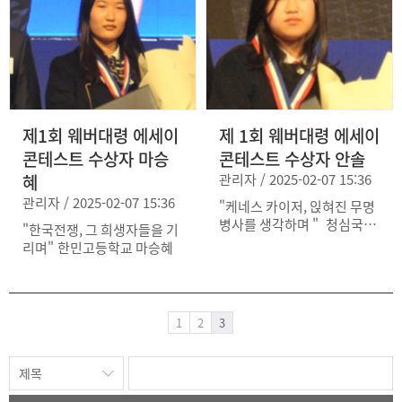
제1회 웨버대령 에세이
제 1회 웨버대령 에세이
콘테스트 수상자 마승
콘테스트 수상자 안솔
혜
관리자 / 2025-02-07 15:36
관리자 / 2025-02-07 15:36
"케네스 카이저, 읹혀진 무명
병사를 생각하며 " 청심국제
"한국전쟁, 그 희생자들을 기
중학교 안솔
리며" 한민고등학교 마승혜
1
2
3