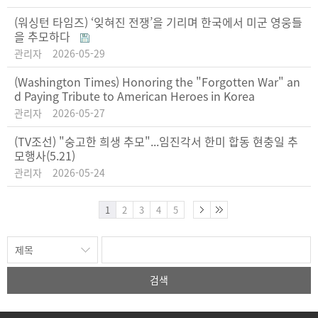
(워싱턴 타임즈) ‘잊혀진 전쟁’을 기리며 한국에서 미군 영웅들
을 추모하다
관리자
2026-05-29
(Washington Times) Honoring the "Forgotten War" an
d Paying Tribute to American Heroes in Korea
관리자
2026-05-27
(TV조선) "숭고한 희생 추모"...임진각서 한미 합동 현충일 추
모행사(5.21)
관리자
2026-05-24
1
2
3
4
5
검색