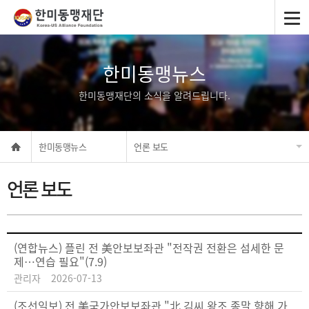
한미동맹뉴스
한미동맹재단의 소식을 알려드립니다.
한미동맹뉴스
언론 보도
언론 보도
(연합뉴스) 플린 전 美안보보좌관 "전작권 전환은 섬세한 문
제…연습 필요"(7.9)
관리자
2026-07-13
(조선일보) 전 美국가안보보좌관 "北 김씨 왕조 종말 향해 가