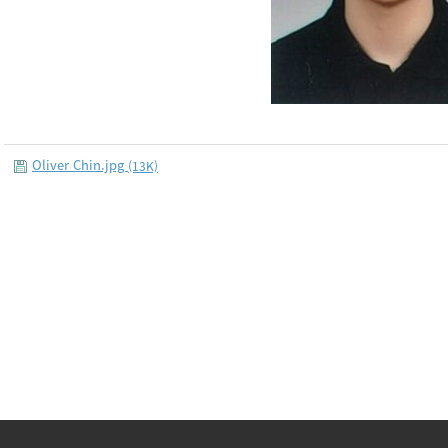
Oliver Chin.jpg
(13K)