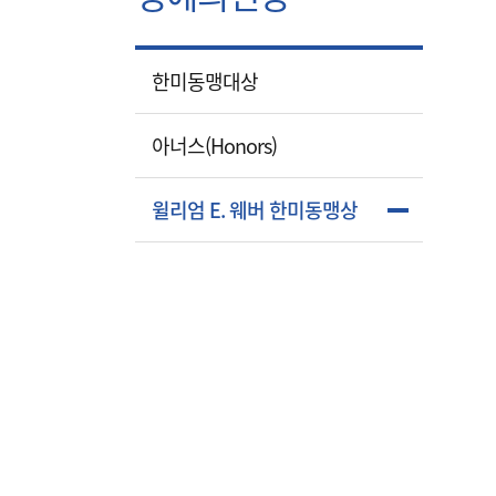
한미동맹대상
아너스(Honors)
윌리엄 E. 웨버 한미동맹상