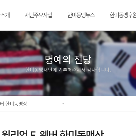
단소개
재단주요사업
한미동맹뉴스
한미동맹후
명예의 전당
한미동맹재단에 기부해주셔서 감사합니다.
 웨버 한미동맹상
윌리엄 E. 웨버 한미동맹상