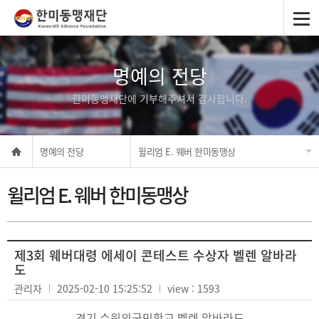
명예의 전당
한미동맹재단에 기부해주셔서 감사합니다.
명예의 전당
윌리엄 E. 웨버 한미동맹상
윌리엄 E. 웨버 한미동맹상
제3회 웨버대령 에세이 콘테스트 수상자 벨렌 알바라
도
관리자
2025-02-10 15:25:52
view : 1593
경기 수원외국민학교 벨렌 알바라도