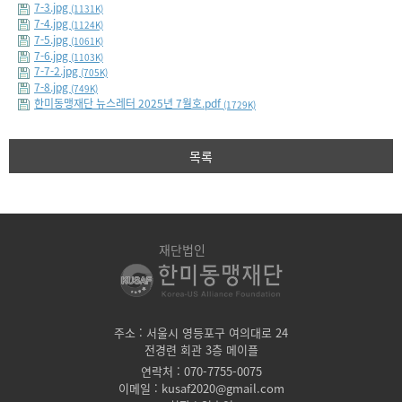
7-3.jpg
(1131K)
7-4.jpg
(1124K)
7-5.jpg
(1061K)
7-6.jpg
(1103K)
7-7-2.jpg
(705K)
7-8.jpg
(749K)
한미동맹재단 뉴스레터 2025년 7월호.pdf
(1729K)
목록
재단법인
주소 : 서울시 영등포구 여의대로 24
전경련 회관 3층 메이플
연락처 : 070-7755-0075
이메일 : kusaf2020@gmail.com