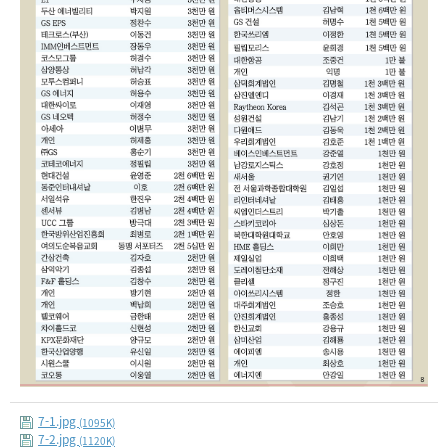
7-1.jpg
(1095K)
7-2.jpg
(1120K)