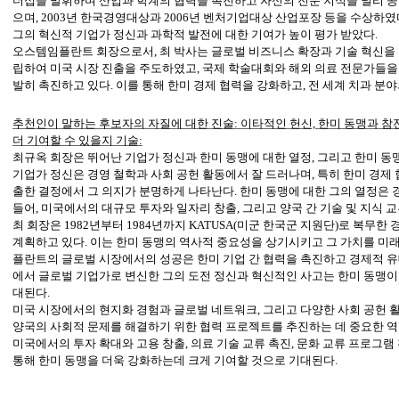
더십을 발휘하며 산업과 학계의 협력을 촉진하고 자신의 전문 지식을 널리 공
으며, 2003년 한국경영대상과 2006년 벤처기업대상 산업포장 등을 수상하였다
그의 혁신적 기업가 정신과 과학적 발전에 대한 기여가 높이 평가 받았다.
오스템임플란트 회장으로서, 최 박사는 글로벌 비즈니스 확장과 기술 혁신을 이
립하여 미국 시장 진출을 주도하였고, 국제 학술대회와 해외 의료 전문가들을
발히 촉진하고 있다. 이를 통해 한미 경제 협력을 강화하고, 전 세계 치과 분
추천인이 말하는 후보자의 자질에 대한 진술: 이타적인 헌신, 한미 동맹과 참
더 기여할 수 있을지 기술:
최규옥 회장은 뛰어난 기업가 정신과 한미 동맹에 대한 열정, 그리고 한미 동
기업가 정신은 경영 철학과 사회 공헌 활동에서 잘 드러나며, 특히 한미 경제
출한 결정에서 그 의지가 분명하게 나타난다. 한미 동맹에 대한 그의 열정은 경제
들어, 미국에서의 대규모 투자와 일자리 창출, 그리고 양국 간 기술 및 지식 
최 회장은 1982년부터 1984년까지 KATUSA(미군 한국군 지원단)로 복
계획하고 있다. 이는 한미 동맹의 역사적 중요성을 상기시키고 그 가치를 미
플란트의 글로벌 시장에서의 성공은 한미 기업 간 협력을 촉진하고 경제적 유
에서 글로벌 기업가로 변신한 그의 도전 정신과 혁신적인 사고는 한미 동맹이
대된다.
미국 시장에서의 현지화 경험과 글로벌 네트워크, 그리고 다양한 사회 공헌 활
양국의 사회적 문제를 해결하기 위한 협력 프로젝트를 추진하는 데 중요한 역
미국에서의 투자 확대와 고용 창출, 의료 기술 교류 촉진, 문화 교류 프로그램
통해 한미 동맹을 더욱 강화하는데 크게 기여할 것으로 기대된다.