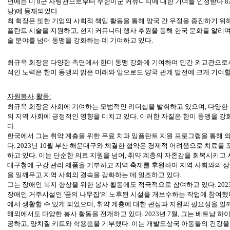
년에는 미 8군 사령관으로부터 주한미군 커뮤니티에 대한 기여를 인정받아 8A 
당)에 등재되었다.
최 회장은 또한 기업의 사회적 책임 활동을 통해 양국 간 우정을 증진하기 위해
플란트 시술을 지원하고, 현지 커뮤니티 행사 후원을 통해 한국 문화를 알리며 
술 분야를 넘어 동맹을 강화하는 데 기여하고 있다.
최규옥 회장은 다양한 측면에서 한미 동맹 강화에 기여하며 민간 외교관으로서
적인 노력은 한미 동맹의 밝은 미래와 앞으로도 양국 관계 발전에 크게 기여할
자원봉사
활동
:
최규옥 회장은 사회에 기여하는 모범적인 리더십을 발휘하고 있으며, 다양한 
의 지역 사회에 긍정적인 영향을 미치고 있다. 이러한 자질은 한미 동맹을 강
다.
한국에서 그는 취약 계층을 위한 무료 치과 임플란트 지원 프로그램을 통해 
다. 2023년 10월 부산 해운대구와 체결한 협약은 경제적 어려움으로 치료를
하고 있다. 이는 단순한 의료 지원을 넘어, 취약 계층의 자존감을 회복시키고 
대구청에 구강 관리 제품을 기부하고 지역 축제를 후원하며 지역 사회와의 상
을 일깨우고 지역 사회의 결속을 강화하는 데 일조하고 있다.
그는 장애인 복지 향상을 위한 봉사 활동에도 적극적으로 참여하고 있다. 202
장애인 거주시설인 '꿈의 나무집'의 노후된 시설을 개보수하는 작업에 참여했다
에서 생활할 수 있게 되었으며, 취약 계층에 대한 관심과 지원의 필요성을 일
해외에서도 다양한 봉사 활동을 전개하고 있다. 2023년 7월, 그는 베트남 하이
공하고, 양치질 키트와 학용품을 기부했다. 이는 개발도상국 아동들의 건강을