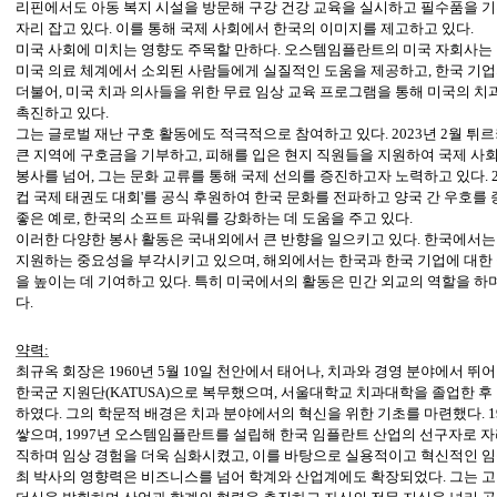
리핀에서도 아동 복지 시설을 방문해 구강 건강 교육을 실시하고 필수품을 기
자리 잡고 있다. 이를 통해 국제 사회에서 한국의 이미지를 제고하고 있다.
미국 사회에 미치는 영향도 주목할 만하다. 오스템임플란트의 미국 자회사는 
미국 의료 체계에서 소외된 사람들에게 실질적인 도움을 제공하고, 한국 기업
더불어, 미국 치과 의사들을 위한 무료 임상 교육 프로그램을 통해 미국의 치
촉진하고 있다.
그는 글로벌 재난 구호 활동에도 적극적으로 참여하고 있다. 2023년 2월 튀
큰 지역에 구호금을 기부하고, 피해를 입은 현지 직원들을 지원하여 국제 사
봉사를 넘어, 그는 문화 교류를 통해 국제 선의를 증진하고자 노력하고 있다. 2
컵 국제 태권도 대회'를 공식 후원하여 한국 문화를 전파하고 양국 간 우호를
좋은 예로, 한국의 소프트 파워를 강화하는 데 도움을 주고 있다.
이러한 다양한 봉사 활동은 국내외에서 큰 반향을 일으키고 있다. 한국에서는
지원하는 중요성을 부각시키고 있으며, 해외에서는 한국과 한국 기업에 대한
을 높이는 데 기여하고 있다. 특히 미국에서의 활동은 민간 외교의 역할을 하며
다.
약력
:
최규옥 회장은 1960년 5월 10일 천안에서 태어나, 치과와 경영 분야에서 뛰어
한국군 지원단(KATUSA)으로 복무했으며, 서울대학교 치과대학을 졸업한 
하였다. 그의 학문적 배경은 치과 분야에서의 혁신을 위한 기초를 마련했다. 
쌓으며, 1997년 오스템임플란트를 설립해 한국 임플란트 산업의 선구자로 자
직하며 임상 경험을 더욱 심화시켰고, 이를 바탕으로 실용적이고 혁신적인 임
최 박사의 영향력은 비즈니스를 넘어 학계와 산업계에도 확장되었다. 그는 고