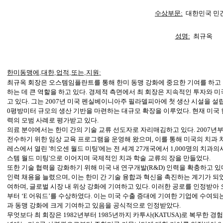
수상부문:
대한민국 민
성명
:
최규옥
한미동맹에
대한
업적
또는
지원
:
최규옥 회장은 오스템임플란트를 통해 한미 동맹 강화에 중요한 기여를 하고 있
하는 데 큰 역할을 하고 있다. 경제적 측면에서 최 회장은 지속적인 투자와 미
고 있다. 그는 2007년 미국 펜실베이니아주 필라델피아에 첫 생산 시설을 설립한
0평방미터 규모의 생산 기반을 마련하는 대규모 확장을 이루었다. 현재 미국 현
력의 모범 사례로 평가받고 있다.
의료 분야에서는 한미 간의 기술 교류 선도자로 자리매김하고 있다. 2007
전수하기 위한 임상 교육 프로그램을 운영해 왔으며, 이를 통해 미국의 치과 치
레스에서 열린 '히오센 월드 미팅'에는 전 세계 27개국에서 1,000명의 치과의
스템 월드 미팅'으로 이어지며 국제적인 치과 학술 교류의 장을 만들었다.
또한 기술 협력을 강화하기 위해 미국 내 연구개발(R&D) 인력을 확충하고 있
인력 채용을 늘렸으며, 이는 한미 간 기술 융합과 혁신을 촉진하는 계기가 되
여하며, 글로벌 시장 내 위상 강화에 기여하고 있다. 이러한 공로를 인정받아
부터 ‘E 어워드’를 수상하였다. 이는 미국 수출 증대에 기여한 기업에 수여
과 동맹 강화에 크게 기여하고 있음을 공식적으로 인정받았다.
무엇보다 최 회장은 1982년부터 1985년까지 카투사(KATUSA)로 복무한 