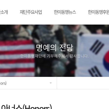
단소개
재단주요사업
한미동맹뉴스
한미동맹후
명예의 전당
한미동맹재단에 기부해주셔서 감사합니다.
rs)
아너스(Honors)