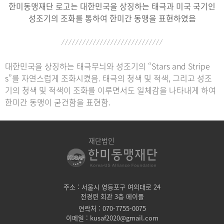
한미동맹재단 로고는 대한민국을 상징하는 태극과
미국 국기인
성조기의 조화를 통하여 한미간 동맹을 표현하였음
대한민국을 상징하는 태극무늬와 성조기의 “Stars and Stripe
s”를 자연스럽게 조화시켰음.
태극의 청색 및 적색, 그리고 성조
기의 청색 및 적색이 조화를 이루면서도 일체감을 나타내게 하여
한미간 동맹이 굳건함을 표현함.
재단법인
주소 : 서울시 영등포구 여의대로 24
전경련 회관 3층 메이플
연락처 : 070-7755-0075
이메일 : kusaf2020@gmail.com